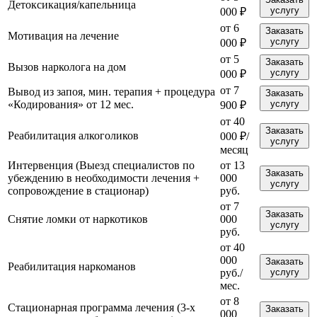
Детоксикация/капельница
услугу
000 ₽
от 6
Заказать
Мотивация на лечение
услугу
000 ₽
от 5
Заказать
Вызов нарколога на дом
услугу
000 ₽
от 7
Вывод из запоя, мин. терапия + процедура
Заказать
«Кодирования» от 12 мес.
услугу
900 ₽
от 40
Заказать
Реабилитация алкоголиков
000 ₽/
услугу
месяц
Интервенция (Выезд специалистов по
от 13
Заказать
убеждению в необходимости лечения +
000
услугу
сопровождение в стационар)
руб.
от 7
Заказать
Снятие ломки от наркотиков
000
услугу
руб.
от 40
000
Заказать
Реабилитация наркоманов
руб./
услугу
мес.
от 8
Стационарная программа лечения (3-х
Заказать
000