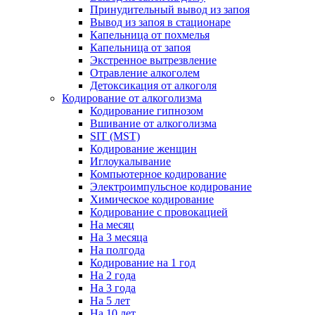
Принудительный вывод из запоя
Вывод из запоя в стационаре
Капельница от похмелья
Капельница от запоя
Экстренное вытрезвление
Отравление алкоголем
Детоксикация от алкоголя
Кодирование от алкоголизма
Кодирование гипнозом
Вшивание от алкоголизма
SIT (MST)
Кодирование женщин
Иглоукалывание
Компьютерное кодирование
Электроимпульсное кодирование
Химическое кодирование
Кодирование с провокацией
На месяц
На 3 месяца
На полгода
Кодирование на 1 год
На 2 года
На 3 года
На 5 лет
На 10 лет