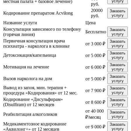
местная палата + базовое лечение)
услугу
руб.
20000
Заказать
Кодирование препаратом Acvilong
руб.
услугу
Название услуги
Цена
Консультация зависимого по телефону
Заказать
Бесплатно
(горячая линия)
услугу
Первичная консультация врача
Заказать
от 3 000 ₽
психиатра - нарколога в клинике
услугу
Заказать
Детоксикация/капельница
от 5 000 ₽
услугу
Заказать
Мотивация на лечение
от 6 000 ₽
услугу
Заказать
Вызов нарколога на дом
от 5 000 ₽
услугу
Вывод из запоя, мин. терапия +
Заказать
от 7 900 ₽
процедура «Кодирования» от 12 мес.
услугу
Кодирование «Дисульфирам»
Заказать
от 8 600 ₽
(Disulfiram) от 12 месяцев
услугу
от 40 000
Заказать
Реабилитация алкоголиков
услугу
₽/месяц
Медикаментозное кодирование
Заказать
от 9 000 ₽
«Аквилонг+» от 12 месяцев
услугу