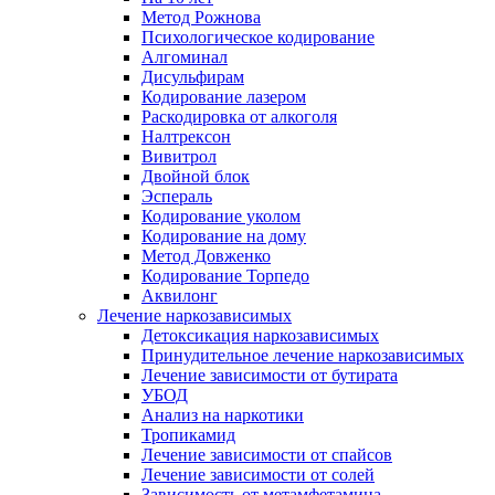
Метод Рожнова
Психологическое кодирование
Алгоминал
Дисульфирам
Кодирование лазером
Раскодировка от алкоголя
Налтрексон
Вивитрол
Двойной блок
Эспераль
Кодирование уколом
Кодирование на дому
Метод Довженко
Кодирование Торпедо
Аквилонг
Лечение наркозависимых
Детоксикация наркозависимых
Принудительное лечение наркозависимых
Лечение зависимости от бутирата
УБОД
Анализ на наркотики
Тропикамид
Лечение зависимости от спайсов
Лечение зависимости от солей
Зависимость от метамфетамина