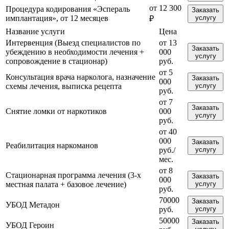
от 12 300
Процедура кодирования «Эспераль
Заказать
имплантация», от 12 месяцев
услугу
₽
Название услуги
Цена
Интервенция (Выезд специалистов по
от 13
Заказать
убеждению в необходимости лечения +
000
услугу
сопровождение в стационар)
руб.
от 5
Консультация врача нарколога, назначение
Заказать
000
схемы лечения, выписка рецепта
услугу
руб.
от 7
Заказать
Снятие ломки от наркотиков
000
услугу
руб.
от 40
000
Заказать
Реабилитация наркоманов
руб./
услугу
мес.
от 8
Стационарная программа лечения (3-х
Заказать
000
местная палата + базовое лечение)
услугу
руб.
70000
Заказать
УБОД Метадон
руб.
услугу
50000
Заказать
УБОД Героин