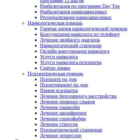
программе 12 шагов
Реабилитация по программе Day Top
Реабилитация наркозависимых
Ресоциализация наркозависимых
Наркологическая помощь
Горячая линия наркологической помощи
Консультация нарколога по телефону
Лечение двойного диагноза
Наркологический стационар
Онлайн консультация нарколога
Услуги нарколога
Услуги нарколога-психиатра
Снятие ломки
Психиатрическая помощь
Психиатр на дом
Психотерапевт на дом
Прием психиатра
Лечение биполярного расстройства
Лечение нервных срывов
Лечение паранойи
Лечение шизофрении
Лечение социофобии
Лечение стрессов
Психиатрический стационар
Лечение депрессии