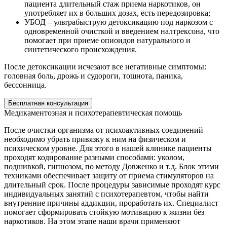
пациента длительный стаж приема наркотиков, он
употребляет их в больших дозах, есть передозировка;
УБОД – ультрабыструю детоксикацию под наркозом с
одновременной очисткой и введением налтрексона, что
помогает при приеме опиоидов натурального и
синтетического происхождения.
После детоксикации исчезают все негативные симптомы:
головная боль, дрожь и судороги, тошнота, паника,
бессонница.
Бесплатная консультация
Медикаментозная и психотерапевтическая помощь
После очистки организма от психоактивных соединений
необходимо убрать привязку к ним на физическом и
психическом уровне. Для этого в нашей клинике пациенты
проходят кодирование разными способами: уколом,
подшивкой, гипнозом, по методу Довженко и т.д. Блок этими
техниками обеспечивает защиту от приема стимуляторов на
длительный срок. После процедуры зависимые проходят курс
индивидуальных занятий с психотерапевтом, чтобы найти
внутренние причины аддикции, проработать их. Специалист
помогает сформировать стойкую мотивацию к жизни без
наркотиков. На этом этапе наши врачи применяют